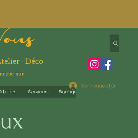
Vous
Atelier - Déco
meppe-sur-
Se connecter
Ateliers
Services
Boutique en ligne
Contactez-
aux