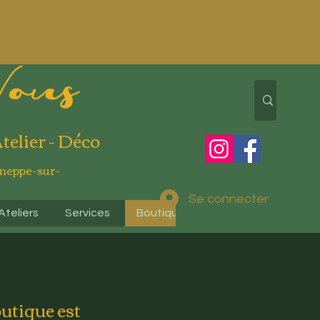
Vous
Atelier - Déco
meppe-sur-
Se connecter
Ateliers
Services
Boutique en ligne
Contactez-
outique est