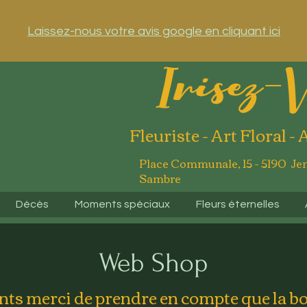
Laissez-nous votre avis google en cliquant ici
Irisez-
Fleuriste - Art Floral - 
Place Communale, 15 - 5190 Je
Sambre
Décès
Moments spéciaux
Fleurs éternelles
Web Shop
nts merci de prendre en compte que la b