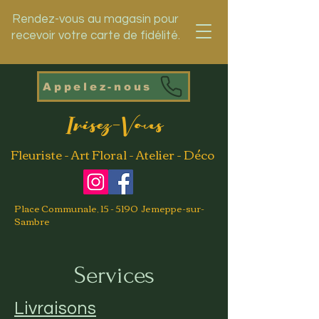
Rendez-vous au magasin pour
recevoir votre carte de fidélité.
Appelez-nous
Irisez-Vous
Fleuriste - Art Floral - Atelier - Déco
Place Communale, 15 - 5190 Jemeppe-sur-
Sambre
Services
Livraisons