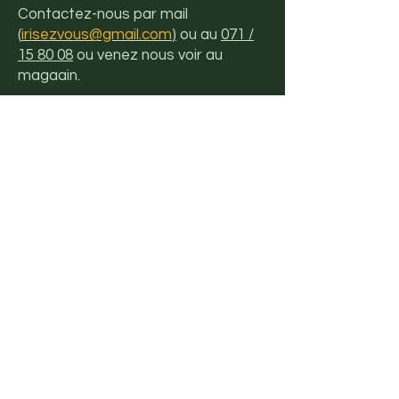
Contactez-nous par mail
(
irisezvous@gmail.com
)
ou au
071 /
15 80 08
ou venez nous voir au
magaain.
Location de fleurs